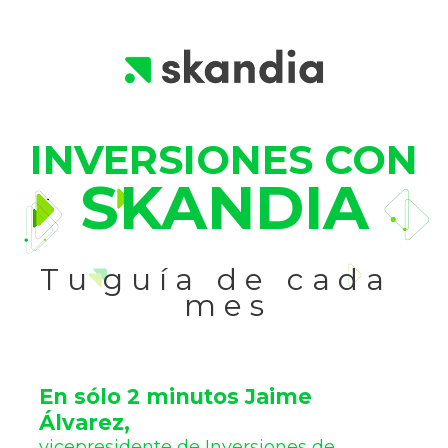
INVERSIONES CON
SKANDIA
T u  g u í a   d e   c a d a   
m e s
En sólo 2 minutos Jaime 
Álvarez,
vicepresidente de Inversiones de 